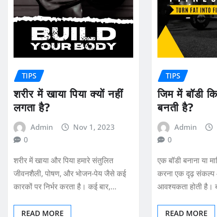
TIPS
TIPS
शरीर में खाया पिया क्यों नहीं
जिम में बॉडी कि
लगता है?
बनती है?
Admin
Nov 1, 2023
Admin
0
0
शरीर में खाया और पिया हमारे संतुलित
एक बॉडी बनाना या मा
जीवनशैली, पोषण, और भोजन-पेय जैसे कई
करना एक दृढ़ संकल्प
कारकों पर निर्भर करता है। कई बार,…
आवश्यकता होती है।
READ MORE
READ MORE