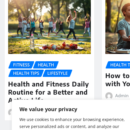
FITNESS
HEALTH
HEALTH T
HEALTH TIPS
LIFESTYLE
How to
with Yo
Health and Fitness Daily
Routine for a Better and
Admin
Active Life
We value your privacy
Admin
Feb 8, 2026
We use cookies to enhance your browsing experience,
serve personalized ads or content, and analyze our